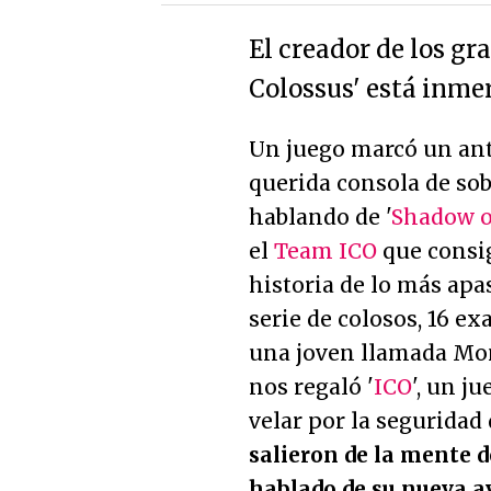
El creador de los gr
Colossus' está inmer
Un juego marcó un ante
querida consola de sob
hablando de '
Shadow o
el
Team ICO
que consig
historia de lo más apa
serie de colosos, 16 ex
una joven llamada Mon
nos regaló '
ICO
', un j
velar por la segurida
salieron de la mente 
hablado de su nueva a