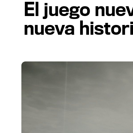
El juego nue
nueva histor