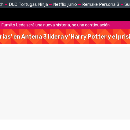
th
DLC Tortugas Ninja
Netflix junio
Remake Persona 3
Su
e Fumito Ueda será una nueva historia, no una continuación
rias' en Antena 3 lidera y 'Harry Potter y el pr