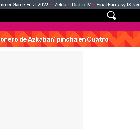
mmer Game Fest 2023
Zelda
Diablo IV
Final Fantasy IX R
isionero de Azkaban' pincha en Cuatro