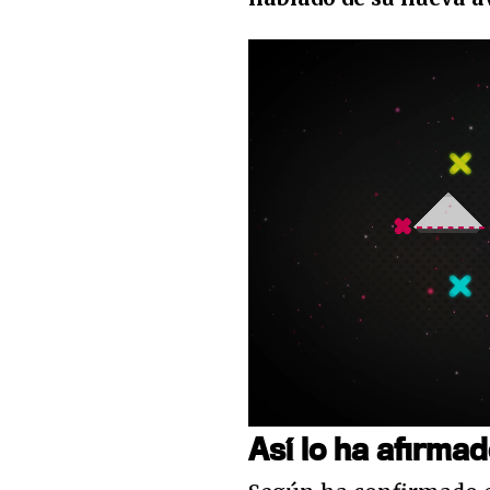
Loaded
:
2.85%
Unmute
Así lo ha afirma