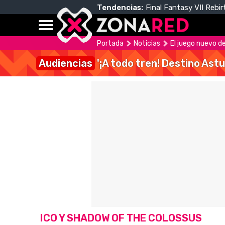
Tendencias:
Final Fantasy VII Rebir
Portada
Noticias
El juego nuevo d
Audiencias
'¡A todo tren! Destino Astu
ICO Y SHADOW OF THE COLOSSUS