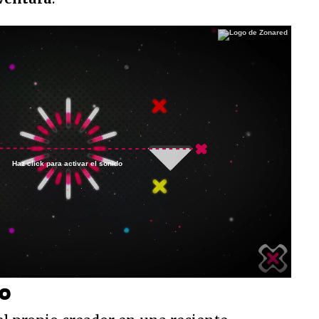
Haz click para activar el sonido
/
do