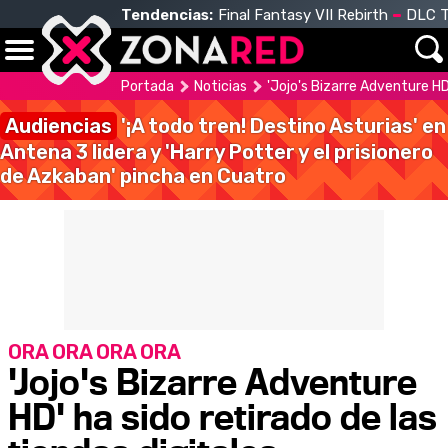
Tendencias:
Final Fantasy VII Rebirth
DLC T
Portada
Noticias
'Jojo's Bizarre Adventure HD'
Audiencias
'¡A todo tren! Destino Asturias' en
Antena 3 lidera y 'Harry Potter y el prisionero
de Azkaban' pincha en Cuatro
ORA ORA ORA ORA
'Jojo's Bizarre Adventure
HD' ha sido retirado de las