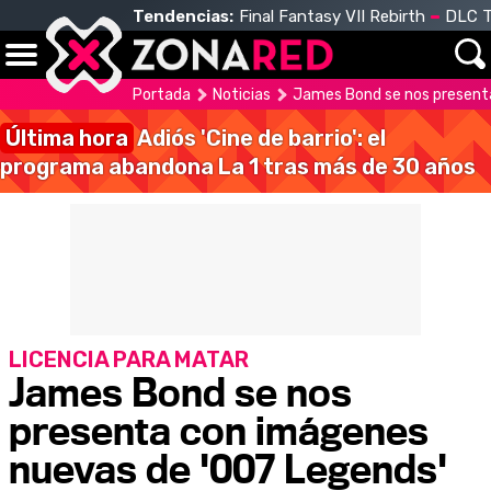
Tendencias:
Final Fantasy VII Rebirth
DLC T
Portada
Noticias
James Bond se nos present
Última hora
Adiós 'Cine de barrio': el
programa abandona La 1 tras más de 30 años
LICENCIA PARA MATAR
James Bond se nos
presenta con imágenes
nuevas de '007 Legends'