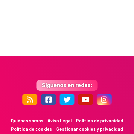
Síguenos en redes:
44k
9k
35k
352
Quiénes somos
Aviso Legal
Política de privacidad
Política de cookies
Gestionar cookies y privacidad