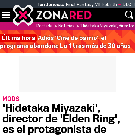
Tendencias:
Final Fantasy VII Rebirth
DLC T
Portada
Noticias
'Hidetaka Miyazaki', director
Última hora
Adiós 'Cine de barrio': el
programa abandona La 1 tras más de 30 años
MODS
'Hidetaka Miyazaki',
director de 'Elden Ring',
es el protagonista de