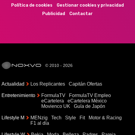
Política de cookies
Gestionar cookies y privacidad
Publicidad
Contactar
© 2010 - 2026
Actualidad
Los Replicantes
Capitán Ofertas
Entretenimiento
FormulaTV
FormulaTV Empleo
eCartelera
eCartelera México
Movienco UK
Guía de Japón
Lifestyle M
MENzig
Tech
Style
Fit
Motor & Racing
F1 al día
Lifestyle W
Bekia
Moda
Belleza
Padres
Pareja