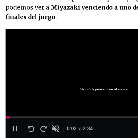
podemos ver a
Miyazaki venciendo a uno de
finales del juego
.
Haz click para activar el sonido
Loaded
:
0%
Current
0:02
/
Duration
2:34
Pause
Unmute
Seek
Seek
back
forward
10
30