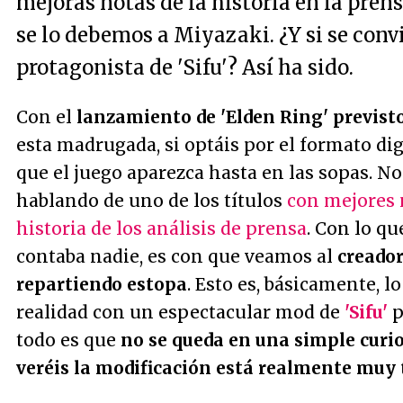
mejoras notas de la historia en la prens
se lo debemos a Miyazaki. ¿Y si se convi
protagonista de 'Sifu'? Así ha sido.
Con el
lanzamiento de 'Elden Ring' previs
esta madrugada, si optáis por el formato digi
que el juego aparezca hasta en las sopas. N
hablando de uno de los títulos
con mejores 
historia de los análisis de prensa
. Con lo q
contaba nadie, es con que veamos al
creador
repartiendo estopa
. Esto es, básicamente, l
realidad con un espectacular mod de
'Sifu'
p
todo es que
no se queda en una simple curi
veréis la modificación está realmente muy