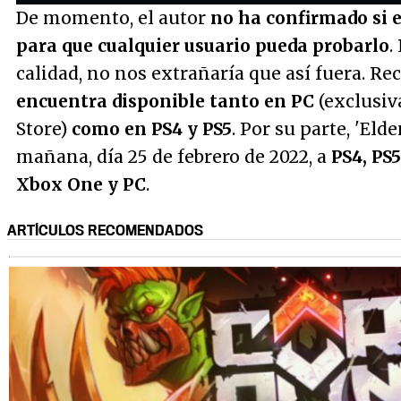
seconds
seconds
De momento, el autor
no ha confirmado si 
Time
para que cualquier usuario pueda probarlo
.
calidad, no nos extrañaría que así fuera. R
encuentra disponible tanto en PC
(exclusiv
Store)
como en PS4 y PS5
. Por su parte, 'Eld
mañana, día 25 de febrero de 2022, a
PS4, PS5
Xbox One y PC
.
ARTÍCULOS RECOMENDADOS