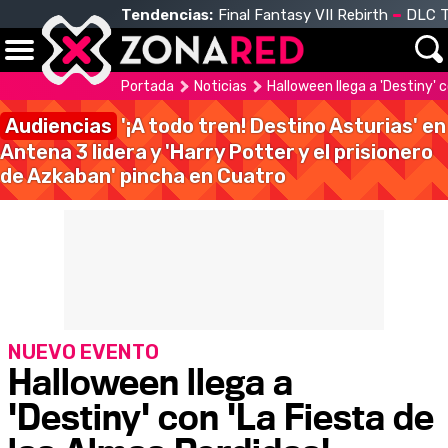
Tendencias:
Final Fantasy VII Rebirth
DLC T
Portada
Noticias
Halloween llega a 'Destiny' 
Audiencias
'¡A todo tren! Destino Asturias' en
Antena 3 lidera y 'Harry Potter y el prisionero
de Azkaban' pincha en Cuatro
NUEVO EVENTO
Halloween llega a
'Destiny' con 'La Fiesta de