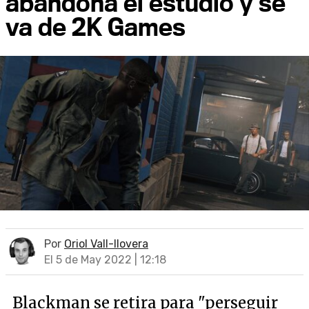
abandona el estudio y se
va de 2K Games
Por
Oriol Vall-llovera
El 5 de May 2022 | 12:18
Blackman se retira para "perseguir