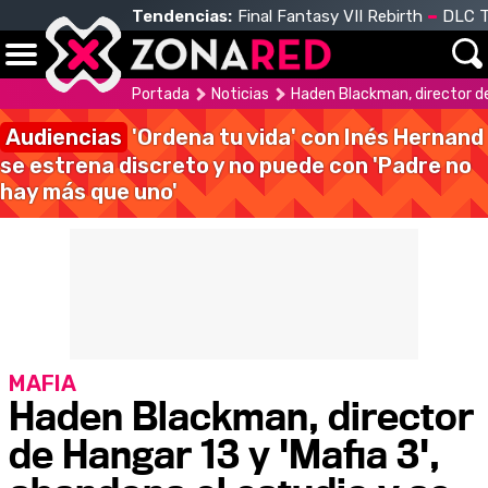
Tendencias:
Final Fantasy VII Rebirth
DLC T
Portada
Noticias
Haden Blackman, director de
Audiencias
'Ordena tu vida' con Inés Hernand
se estrena discreto y no puede con 'Padre no
hay más que uno'
MAFIA
Haden Blackman, director
de Hangar 13 y 'Mafia 3',