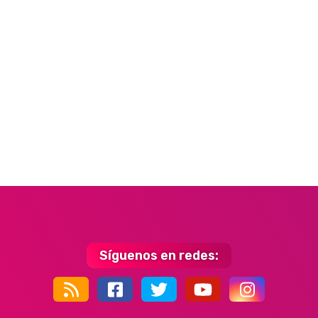
Síguenos en redes:
44k
9k
35k
352