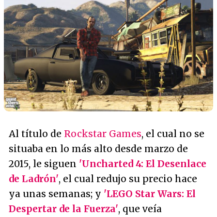
Al título de
Rockstar Games
, el cual no se
situaba en lo más alto desde marzo de
2015, le siguen
'Uncharted 4: El Desenlace
de Ladrón'
, el cual redujo su precio hace
ya unas semanas; y
'LEGO Star Wars: El
Despertar de la Fuerza'
, que veía