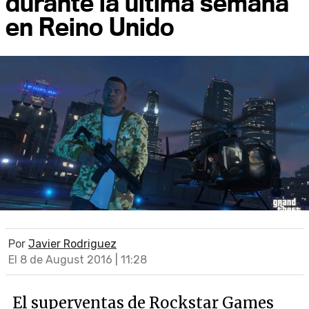
durante la última semana
en Reino Unido
Por
Javier Rodriguez
El 8 de August 2016 | 11:28
El superventas de Rockstar Games