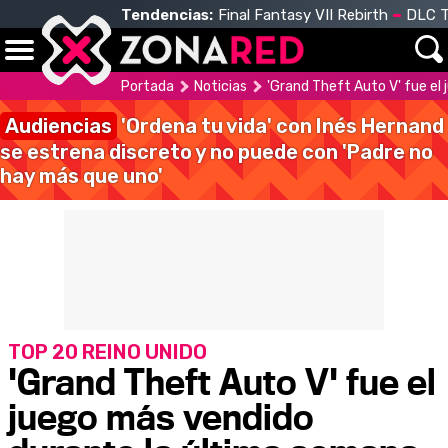
Tendencias:
Final Fantasy VII Rebirth
DLC T
Portada
Noticias
'Grand Theft Auto V' fue el
Audiencias
'Ordena tu vida' con Inés Hernand
se estrena discreto y no puede con 'Padre no
hay más que uno'
TOP 20 REINO UNIDO
'Grand Theft Auto V' fue el
juego más vendido