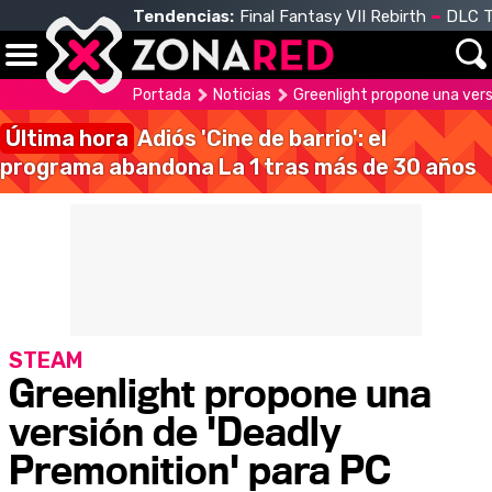
Tendencias:
Final Fantasy VII Rebirth
DLC T
Portada
Noticias
Greenlight propone una vers
Última hora
Adiós 'Cine de barrio': el
programa abandona La 1 tras más de 30 años
STEAM
Greenlight propone una
versión de 'Deadly
Premonition' para PC