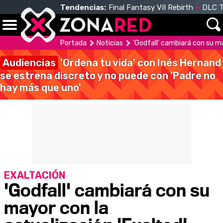
Tendencias:
Final Fantasy VII Rebirth
DLC T
Portada
Noticias
'Godfall' cambiará con su ma
Audiencias
'Ordena tu vida' con Inés Hernand
se estrena discreto y no puede con 'Padre no
hay más que uno'
EXALTACIÓN
'Godfall' cambiará con su
mayor con la