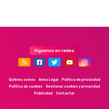
Síguenos en redes:
44k
9k
35k
352
Quiénes somos
Aviso Legal
Política de privacidad
Política de cookies
Gestionar cookies y privacidad
Publicidad
Contactar