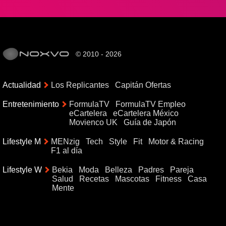
© 2010 - 2026
Actualidad
Los Replicantes
Capitán Ofertas
Entretenimiento
FormulaTV
FormulaTV Empleo
eCartelera
eCartelera México
Movienco UK
Guía de Japón
Lifestyle M
MENzig
Tech
Style
Fit
Motor & Racing
F1 al día
Lifestyle W
Bekia
Moda
Belleza
Padres
Pareja
Salud
Recetas
Mascotas
Fitness
Casa
Mente