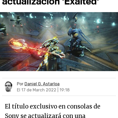
actualización 'Exalted'
Por
Daniel G. Astarloa
El 17 de March 2022 | 19:18
El título exclusivo en consolas de
Sony se actualizará con una