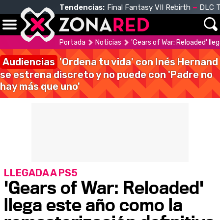
Tendencias:
Final Fantasy VII Rebirth
DLC T
Portada
Noticias
'Gears of War: Reloaded' lle
Audiencias
'Ordena tu vida' con Inés Hernand
se estrena discreto y no puede con 'Padre no
hay más que uno'
LLEGADA A PS5
'Gears of War: Reloaded'
llega este año como la