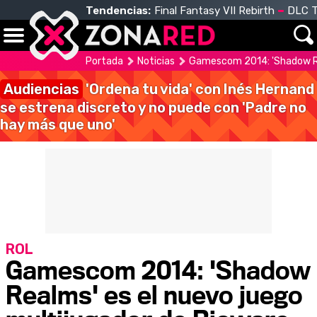
Tendencias:
Final Fantasy VII Rebirth
DLC T
Portada
Noticias
Gamescom 2014: 'Shadow Rea
Audiencias
'Ordena tu vida' con Inés Hernand
se estrena discreto y no puede con 'Padre no
hay más que uno'
ROL
Gamescom 2014: 'Shadow
Realms' es el nuevo juego