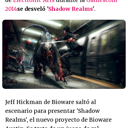
de
Electronic Arts
durante la
Gamescom
2014
se desveló '
Shadow Realms
'
.
Jeff Hickman de Bioware saltó al
escenario para presentar 'Shadow
Realms', el nuevo proyecto de Bioware