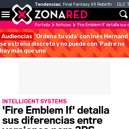
Tendencias:
Final Fantasy VII Rebirth
DLC T
Portada
Noticias
'Fire Emblem If' detalla sus
Audiencias
'Ordena tu vida' con Inés Hernand
se estrena discreto y no puede con 'Padre no
hay más que uno'
INTELLIGENT SYSTEMS
'Fire Emblem If' detalla
sus diferencias entre