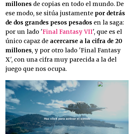
millones
de copias en todo el mundo. De
ese modo, se sitúa justamente
por detrás
de dos grandes pesos pesados
en la saga:
por un lado '
Final Fantasy VII
', que es el
único capaz de
acercarse a la cifra de 20
millones
, y por otro lado 'Final Fantasy
X', con una cifra muy parecida a la del
juego que nos ocupa.
Haz click para activar el sonido
Loaded
:
23.75%