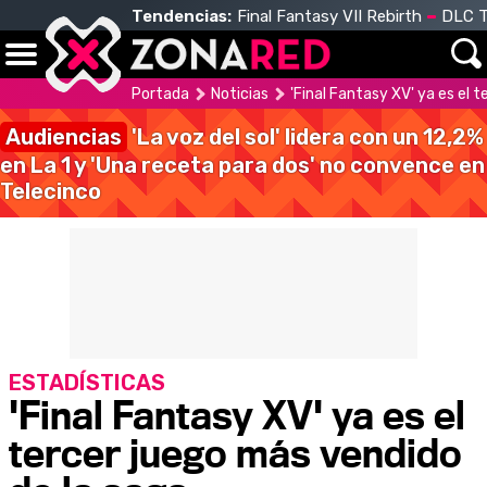
Tendencias:
Final Fantasy VII Rebirth
DLC T
Portada
Noticias
'Final Fantasy XV' ya es el 
Audiencias
'La voz del sol' lidera con un 12,2%
en La 1 y 'Una receta para dos' no convence en
Telecinco
ESTADÍSTICAS
'Final Fantasy XV' ya es el
tercer juego más vendido