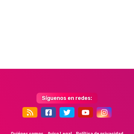
Síguenos en redes:
44k
9k
35k
352
Quiénes somos
Aviso Legal
Política de privacidad