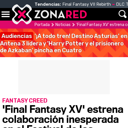
Tendencias:
Final Fantasy VII Rebirth
DLC T
Portada
Noticias
'Final Fantasy XV' estrena c
Audiencias
'¡A todo tren! Destino Asturias' en
Antena 3 lidera y 'Harry Potter y el prisionero
de Azkaban' pincha en Cuatro
FANTASY CREED
'Final Fantasy XV' estrena
colaboración inesperada