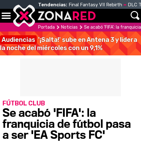
Tendencias:
Final Fantasy VII Rebirth
DLC T
Portada
Noticias
Se acabó 'FIFA': la franquici
Audiencias
'¡Salta!' sube en Antena 3 y lidera
la noche del miércoles con un 9,1%
FÚTBOL CLUB
Se acabó 'FIFA': la
franquicia de fútbol pasa
a ser 'EA Sports FC'