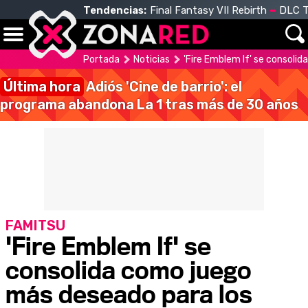
Tendencias:
Final Fantasy VII Rebirth
DLC T
Portada
Noticias
'Fire Emblem If' se consoli
Última hora
Adiós 'Cine de barrio': el
programa abandona La 1 tras más de 30 años
FAMITSU
'Fire Emblem If' se
consolida como juego
más deseado para los