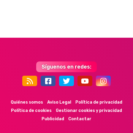
Síguenos en redes:
44k
9k
35k
352
Quiénes somos
Aviso Legal
Política de privacidad
Política de cookies
Gestionar cookies y privacidad
Publicidad
Contactar