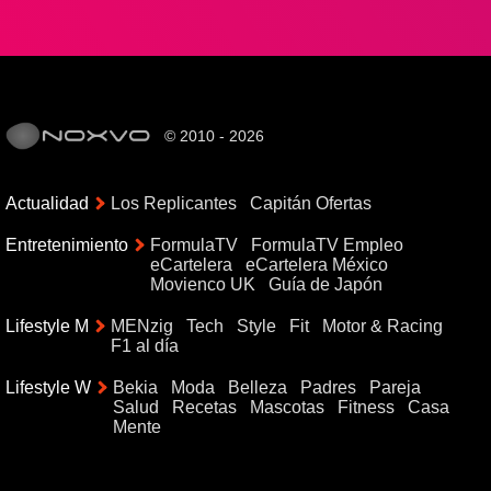
© 2010 - 2026
Actualidad
Los Replicantes
Capitán Ofertas
Entretenimiento
FormulaTV
FormulaTV Empleo
eCartelera
eCartelera México
Movienco UK
Guía de Japón
Lifestyle M
MENzig
Tech
Style
Fit
Motor & Racing
F1 al día
Lifestyle W
Bekia
Moda
Belleza
Padres
Pareja
Salud
Recetas
Mascotas
Fitness
Casa
Mente