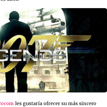
rocom
les gustaría ofrecer su más sincero