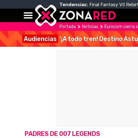
Tendencias:
Final Fantasy VII Rebir
Portada
Noticias
Eurocom cierra s
Audiencias
'¡A todo tren! Destino Astu
PADRES DE 007 LEGENDS