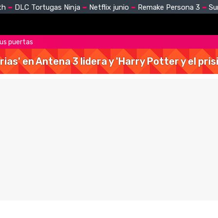
th
DLC Tortugas Ninja
Netflix junio
Remake Persona 3
Su
us puertas
rias' en Antena 3 lidera y 'Harry Potter y el pr