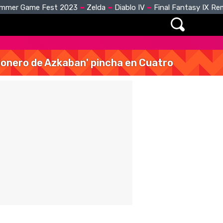
mmer Game Fest 2023
Zelda
Diablo IV
Final Fantasy IX R
isionero de Azkaban' pincha en Cuatro