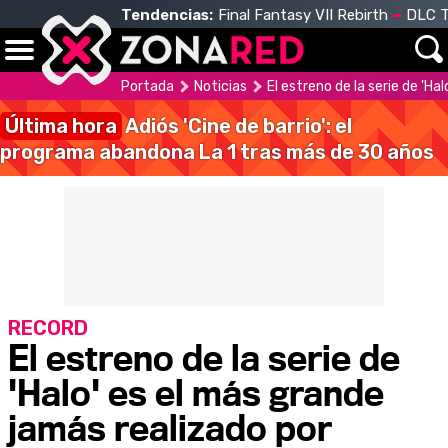
Tendencias:
Final Fantasy VII Rebirth
DLC T
Portada
Noticias
El estreno de la serie de 'H
Última hora
Adiós 'Cine de barrio': el
programa abandona La 1 tras más de 30 años
RECORD
El estreno de la serie de
'Halo' es el más grande
jamás realizado por