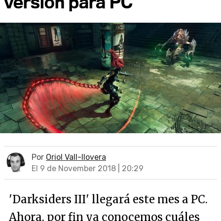
versión para PC
Por
Oriol Vall-llovera
El 9 de November 2018 | 20:29
'Darksiders III' llegará este mes a PC.
Ahora, por fin ya conocemos cuáles