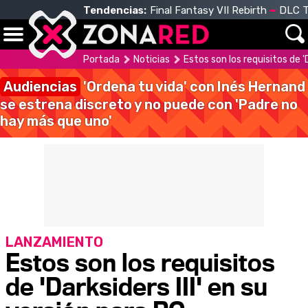
Tendencias:
Final Fantasy VII Rebirth
DLC T
Portada
Noticias
Estos son los requisitos de 'D
Audiencias
'Ordena tu vida' con Inés Hernand
se estrena discreto y no puede con 'Padre no
hay más que uno'
LANZAMIENTO
Estos son los requisitos
de 'Darksiders III' en su