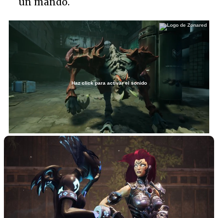
un mando.
Haz click para activar el sonido
Loaded
:
41.42%
/
Unmute