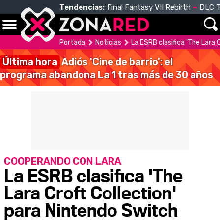
Tendencias:
Final Fantasy VII Rebirth
DLC T
Portada
Noticias
La ESRB clasifica 'The Lara 
Última hora
Adiós 'Cine de barrio': el
programa abandona La 1 tras más de 30 años
COOPERANDO CON LARA
La ESRB clasifica 'The
Lara Croft Collection'
para Nintendo Switch