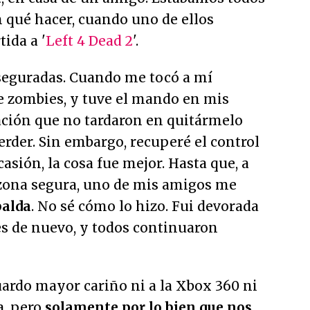
n qué hacer, cuando uno de ellos
ida a '
Left 4 Dead 2
'.
aseguradas. Cuando me tocó a mí
de zombies, y tuve el mando en mis
ación que no tardaron en quitármelo
rder. Sin embargo, recuperé el control
asión, la cosa fue mejor. Hasta que, a
 zona segura, uno de mis amigos me
palda
. No sé cómo lo hizo. Fui devorada
es de nuevo, y todos continuaron
uardo mayor cariño ni a la Xbox 360 ni
a, pero
solamente por lo bien que nos