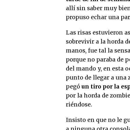
allí sin saber muy bie
propuso echar una part
Las risas estuvieron 
sobrevivir a la horda 
manos, fue tal la sens
porque no paraba de pe
del mando y, en esta oc
punto de llegar a una
pegó
un tiro por la es
por la horda de zombi
riéndose.
Insisto en que no le g
a ninguna otra consol