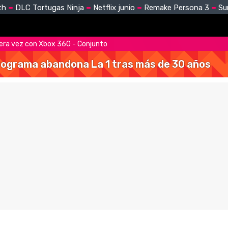
th
DLC Tortugas Ninja
Netflix junio
Remake Persona 3
Su
mera vez con Xbox 360 - Conjunto
 programa abandona La 1 tras más de 30 años