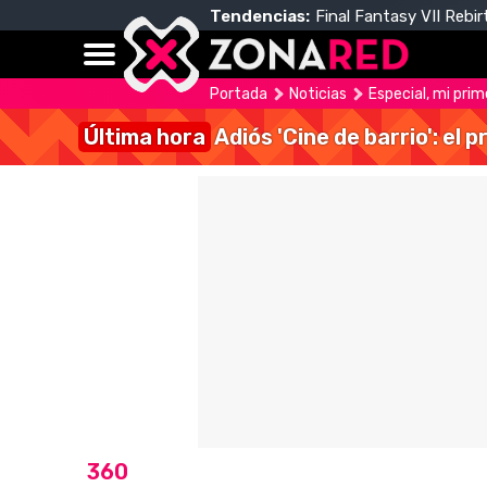
Tendencias:
Final Fantasy VII Rebir
Portada
Noticias
Especial, mi pri
Última hora
Adiós 'Cine de barrio': el
360