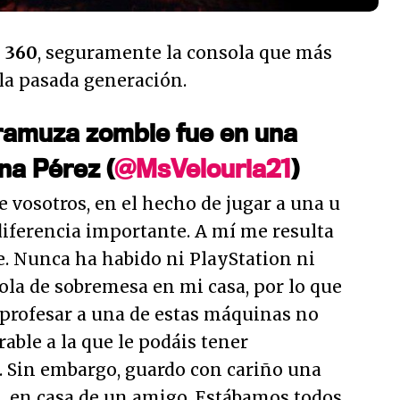
 360
, seguramente la consola que más
 la pasada generación.
ramuza zombie fue en una
na Pérez (
@MsVelouria21
)
 vosotros, en el hecho de jugar a una u
diferencia importante. A mí me resulta
e. Nunca ha habido ni PlayStation ni
la de sobremesa en mi casa, por lo que
 profesar a una de estas máquinas no
able a la que le podáis tener
. Sin embargo, guardo con cariño una
a
, en casa de un amigo. Estábamos todos