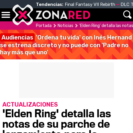
Tendencias:
Final Fantasy VII Rebirth
DLC T
Portada
Noticias
'Elden Ring' detalla las not
Audiencias
'Ordena tu vida' con Inés Hernand
se estrena discreto y no puede con 'Padre no
hay más que uno'
ACTUALIZACIONES
'Elden Ring' detalla las
notas de su parche de