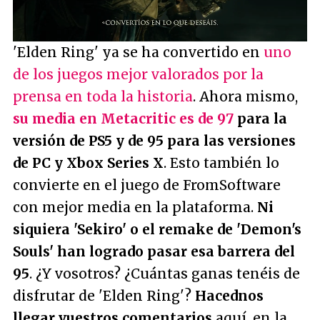
/
Unmute
'Elden Ring' ya se ha convertido en
uno
de los juegos mejor valorados por la
prensa en toda la historia
. Ahora mismo,
su media en Metacritic es de 97
para la
versión de PS5 y de 95 para las versiones
de PC y Xbox Series X
. Esto también lo
convierte en el juego de FromSoftware
con mejor media en la plataforma.
Ni
siquiera 'Sekiro' o el remake de 'Demon's
Souls' han logrado pasar esa barrera del
95
. ¿Y vosotros? ¿Cuántas ganas tenéis de
disfrutar de 'Elden Ring'?
Hacednos
llegar vuestros comentarios
aquí, en la