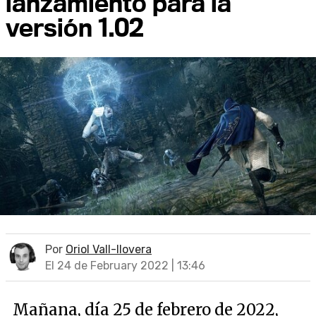
lanzamiento para la
versión 1.02
Por
Oriol Vall-llovera
El 24 de February 2022 | 13:46
Mañana, día 25 de febrero de 2022,