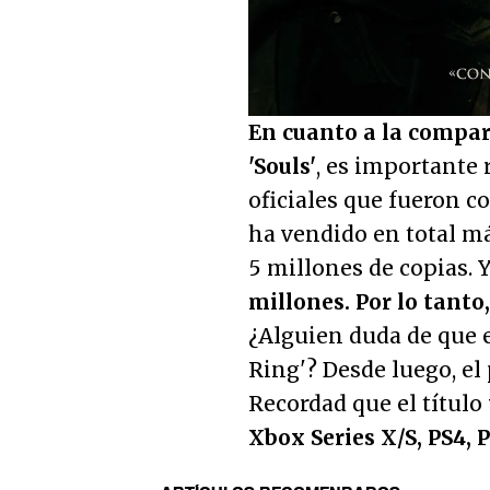
Loaded
:
13.40%
Unmute
En cuanto a la compar
'Souls'
, es importante 
oficiales que fueron c
ha vendido en total má
5 millones de copias. 
millones. Por lo tanto
¿Alguien duda de que e
Ring'? Desde luego, el 
Recordad que el título
Xbox Series X/S, PS4, 