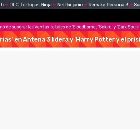
th
DLC Tortugas Ninja
Netflix junio
Remake Persona 3
Su
no de superar las ventas totales de 'Bloodborne', 'Sekiro' y 'Dark Souls I
rias' en Antena 3 lidera y 'Harry Potter y el pr