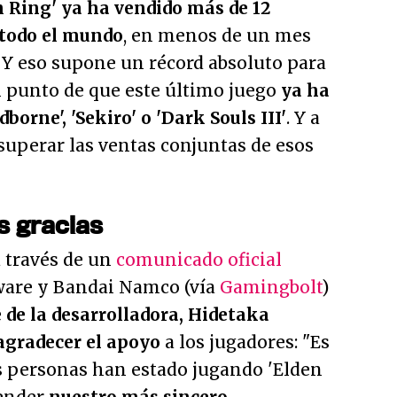
n Ring' ya ha vendido más de 12
 todo el mundo
, en menos de un mes
 Y eso supone un récord absoluto para
l punto de que este último juego
ya ha
orne', 'Sekiro' o 'Dark Souls III'
. Y a
l superar las ventas conjuntas de esos
s gracias
a través de un
comunicado oficial
ware y Bandai Namco (vía
Gamingbolt
)
e de la desarrolladora, Hidetaka
agradecer el apoyo
a los jugadores:
"Es
 personas han estado jugando 'Elden