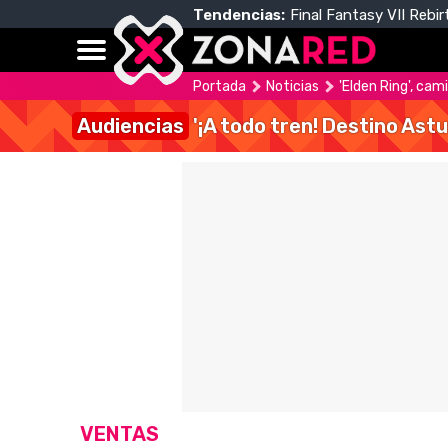
Tendencias:
Final Fantasy VII Rebir
Portada
Noticias
'Elden Ring', cami
Audiencias
'¡A todo tren! Destino Astu
VENTAS