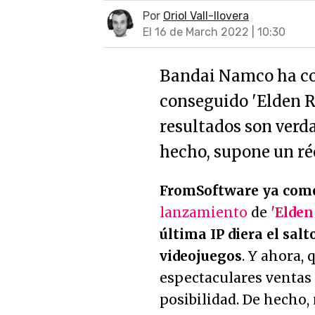
Por
Oriol Vall-llovera
El 16 de March 2022 | 10:30
Bandai Namco ha co
conseguido 'Elden R
resultados son verd
hecho, supone un ré
FromSoftware ya come
lanzamiento
de
'Elden
última IP diera el salt
videojuegos
. Y ahora,
espectaculares ventas 
posibilidad. De hecho,