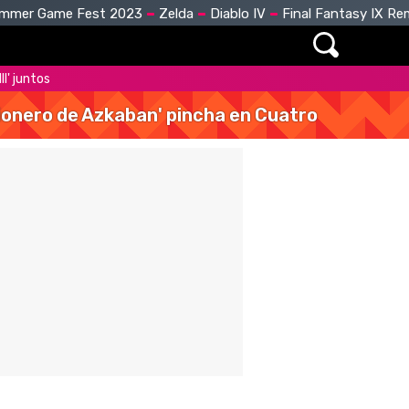
mmer Game Fest 2023
Zelda
Diablo IV
Final Fantasy IX R
II' juntos
isionero de Azkaban' pincha en Cuatro