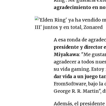
Ring'. Me gustaría ex
agradecimiento en nom
A esa ronda de agrad
presidente y director
Miyakawa
:
"Me gustar
agradecer a todos nues
su vida gaming. Estoy
dar vida a un juego ta
FromSoftware, bajo la 
George R. R. Martin"
, 
Además, el president