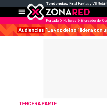
Tendencias:
Final Fantasy VII Rebir
Portada
Noticias
El creador de 'C
Audiencias
'La voz del sol' lidera con
TERCERA PARTE