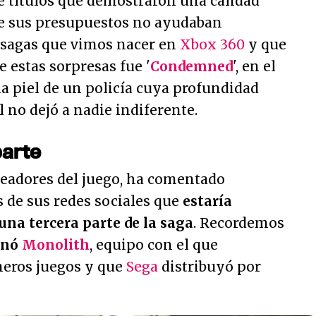
e títulos que demostraron una calidad
ue sus presupuestos no ayudaban
 sagas que vimos nacer en
Xbox 360
y que
 estas sorpresas fue '
Condemned
', en el
a piel de un policía cuya profundidad
no dejó a nadie indiferente.
parte
creadores del juego, ha comentado
 de sus redes sociales que
estaría
una tercera parte de la saga
. Recordemos
onó
Monolith
, equipo con el que
meros juegos y que
Sega
distribuyó por