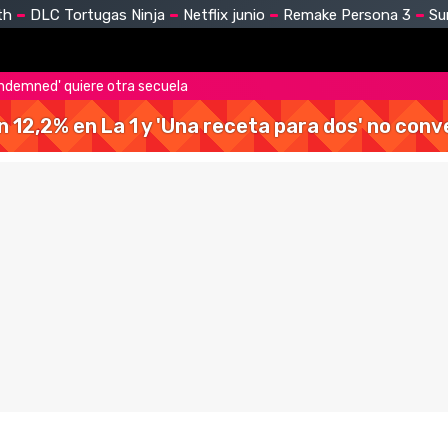
th
DLC Tortugas Ninja
Netflix junio
Remake Persona 3
Su
ondemned' quiere otra secuela
 un 12,2% en La 1 y 'Una receta para dos' no con