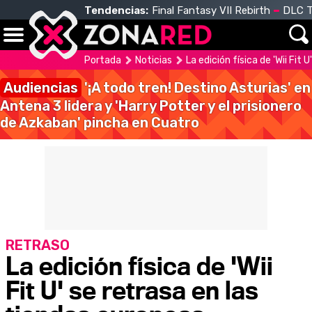
Tendencias:
Final Fantasy VII Rebirth
DLC T
Portada
Noticias
La edición física de 'Wii Fit
Audiencias
'¡A todo tren! Destino Asturias' en
Antena 3 lidera y 'Harry Potter y el prisionero
de Azkaban' pincha en Cuatro
RETRASO
La edición física de 'Wii
Fit U' se retrasa en las