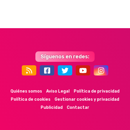
Síguenos en redes:
44k
9k
35k
352
Quiénes somos
Aviso Legal
Política de privacidad
Política de cookies
Gestionar cookies y privacidad
Publicidad
Contactar