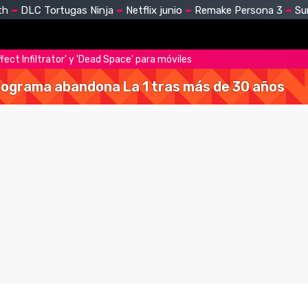
th
DLC Tortugas Ninja
Netflix junio
Remake Persona 3
Su
ffect Infiltrator' y 'Dead Space' para móviles
 programa abandona La 1 tras más de 30 años