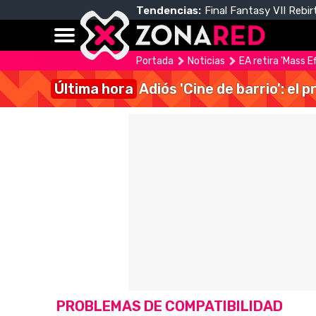
Tendencias:
Final Fantasy VII Rebir
Portada
Noticias
EA retira 'Mass E
Última hora
Adiós 'Cine de barrio': el
PROBLEMAS DE COMPATIBILIDAD