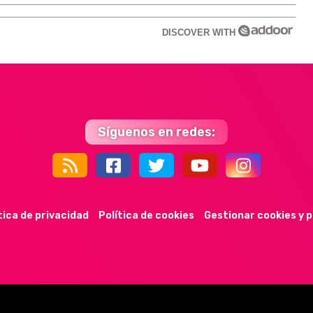
DISCOVER WITH
Síguenos en redes:
44k
9k
35k
352
tica de privacidad
Política de cookies
Gestionar cookies y 