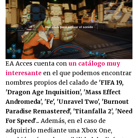
Haz click para activar el sonido
Loaded
:
10.22%
/
Unmute
EA Acces cuenta con
un catálogo muy
interesante
en el que podemos encontrar
nombres propios del calado de
'FIFA 19,
'Dragon Age Inquisition', 'Mass Effect
Andromeda', 'Fe', 'Unravel Two', 'Burnout
Paradise Remastered', 'Titanfalla 2', 'Need
For Speed'
... Además, en el caso de
adquirirlo mediante una Xbox One,