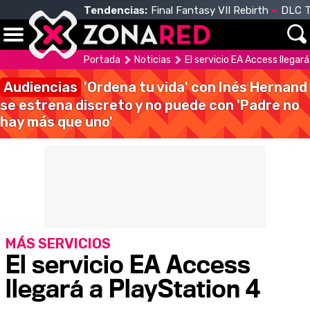
Tendencias:
Final Fantasy VII Rebirth
DLC T
Portada
Noticias
El servicio EA Access llegar
Audiencias
'Ordena tu vida' con Inés Hernand
se estrena discreto y no puede con 'Padre no
hay más que uno'
MÁS SERVICIOS
El servicio EA Access
llegará a PlayStation 4