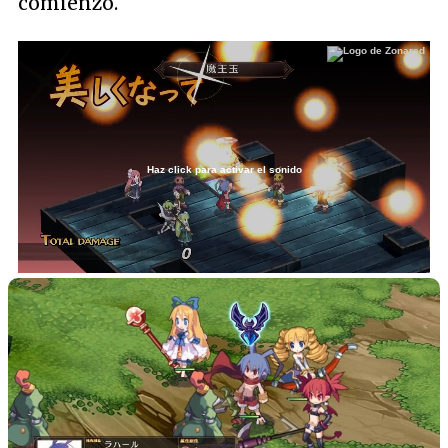
comienzo.
Haz click para activar el sonido
Loaded
:
22.02%
/
Unmute