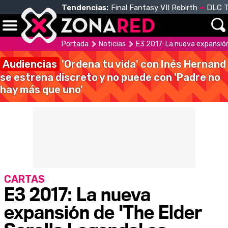
Tendencias:
Final Fantasy VII Rebirth
DLC T
Portada
Noticias
E3 2017: La nueva expansión
Audiencias
'Ordena tu vida' con Inés Hernand
se estrena discreto y no puede con 'Padre no
hay más que uno'
CARTAS
E3 2017: La nueva
expansión de 'The Elder