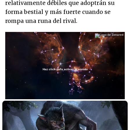
relativamente débiles que adoptrán su
forma bestial y más fuerte cuando se
rompa una runa del rival.
Haz click para activar el sonido
Loaded
:
53.54%
/
Unmute