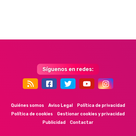
Síguenos en redes:
44k
9k
35k
352
Quiénes somos
Aviso Legal
Política de privacidad
Política de cookies
Gestionar cookies y privacidad
Publicidad
Contactar