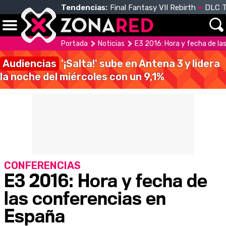
Tendencias:
Final Fantasy VII Rebirth
DLC T
Portada
Noticias
E3 2016: Hora y fecha de la
Audiencias
'¡Salta!' sube en Antena 3 y lidera
la noche del miércoles con un 9,1%
CONFERENCIAS
E3 2016: Hora y fecha de
las conferencias en
España