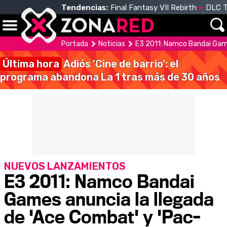
Tendencias:
Final Fantasy VII Rebirth
DLC T
Portada
Noticias
E3 2011: Namco Bandai Game
Última hora
Adiós 'Cine de barrio': el
programa abandona La 1 tras más de 30 años
NUEVOS LANZAMIENTOS
E3 2011: Namco Bandai
Games anuncia la llegada
de 'Ace Combat' y 'Pac-