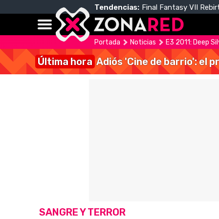
Tendencias:
Final Fantasy VII Rebir
Portada
Noticias
E3 2011: Deep Sil
Última hora
Adiós 'Cine de barrio': el
SANGRE Y TERROR