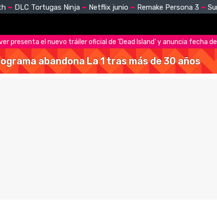
th
DLC Tortugas Ninja
Netflix junio
Remake Persona 3
Su
ver presenta el nuevo tráiler oficial de 'Dead Island' y anuncia fecha 
 programa abandona La 1 tras más de 30 años