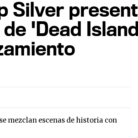
p Silver present
al de 'Dead Islan
zamiento
 se mezclan escenas de historia con