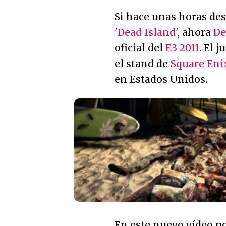
Si hace unas horas d
'
Dead Island
', ahora
De
oficial del
E3 2011
. El 
el stand de
Square Eni
en Estados Unidos.
En este nuevo vídeo p