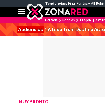
Tendencias:
Final Fantasy VII Rebir
Portada
Noticias
'Dragon Quest Tr
Audiencias
'¡A todo tren! Destino Astu
MUY PRONTO