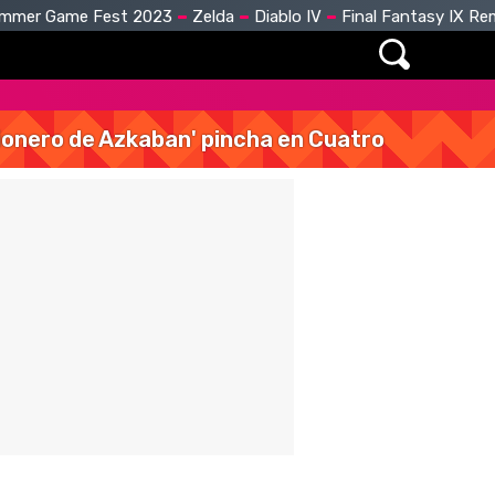
mmer Game Fest 2023
Zelda
Diablo IV
Final Fantasy IX R
isionero de Azkaban' pincha en Cuatro