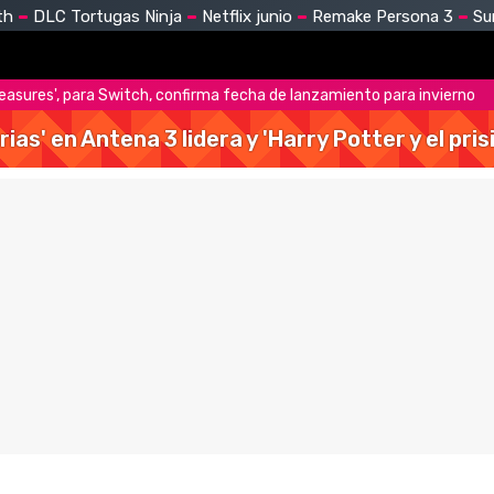
th
DLC Tortugas Ninja
Netflix junio
Remake Persona 3
Su
easures', para Switch, confirma fecha de lanzamiento para invierno
rias' en Antena 3 lidera y 'Harry Potter y el pr