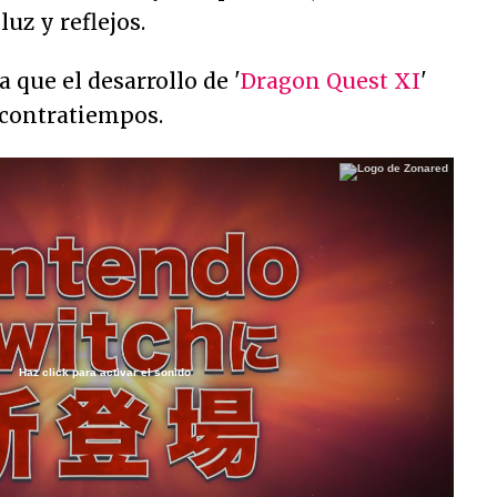
luz y reflejos.
 que el desarrollo de '
Dragon Quest XI
'
 contratiempos.
Haz click para activar el sonido