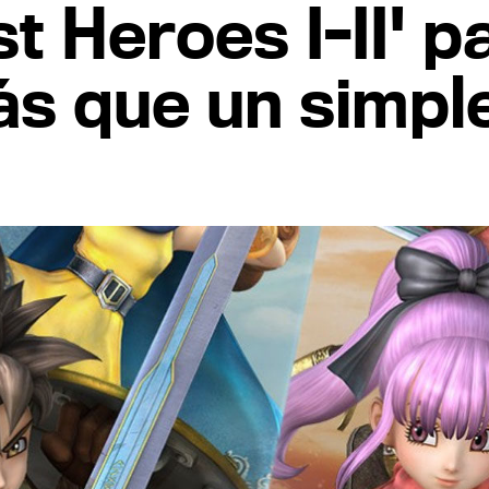
t Heroes I-II' p
s que un simpl