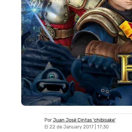
Por
Juan José Cintas 'chibisake'
El 22 de January 2017 | 17:30