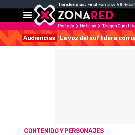
Tendencias:
Final Fantasy VII Rebir
Portada
Noticias
'Dragon Quest He
Audiencias
'La voz del sol' lidera con
CONTENIDO Y PERSONAJES