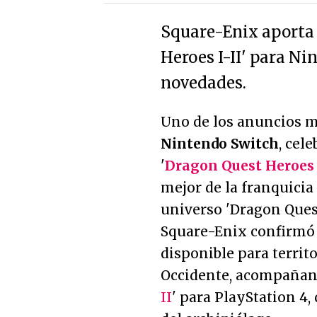
Square-Enix aporta 
Heroes I-II' para N
novedades.
Uno de los anuncios m
Nintendo Switch
, cel
'
Dragon Quest Heroes 
mejor de la franquicia
universo 'Dragon Quest
Square-Enix confirmó q
disponible para territ
Occidente, acompañand
II
' para PlayStation 4,