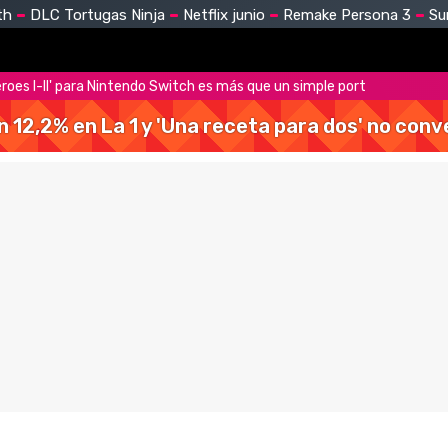
th
DLC Tortugas Ninja
Netflix junio
Remake Persona 3
Su
roes I-II' para Nintendo Switch es más que un simple port
 un 12,2% en La 1 y 'Una receta para dos' no con