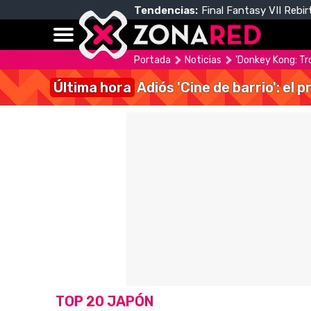
Tendencias:
Final Fantasy VII Rebir
Portada
Noticias
'Donkey Kong: Tr
Última hora
Adiós 'Cine de barrio': el
TOP 20 JAPÓN