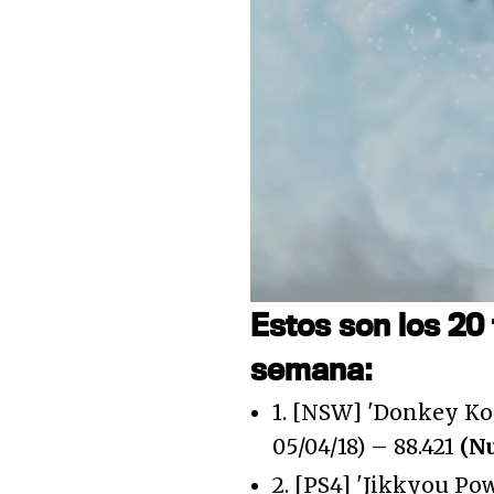
Loaded
:
33.24%
Unmute
Estos son los 20 
semana:
1. [NSW] 'Donkey Kon
05/04/18) – 88.421
(N
2. [PS4] 'Jikkyou Po