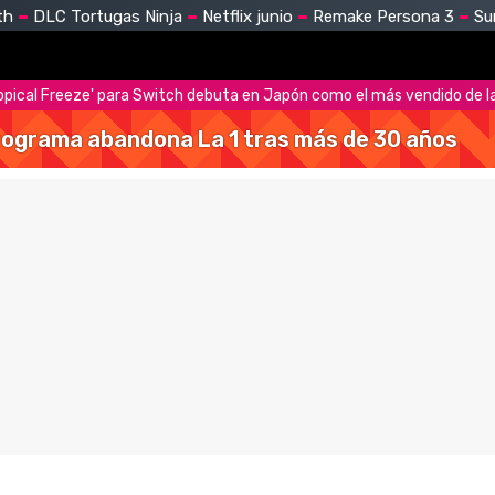
th
DLC Tortugas Ninja
Netflix junio
Remake Persona 3
Su
opical Freeze' para Switch debuta en Japón como el más vendido de 
 programa abandona La 1 tras más de 30 años