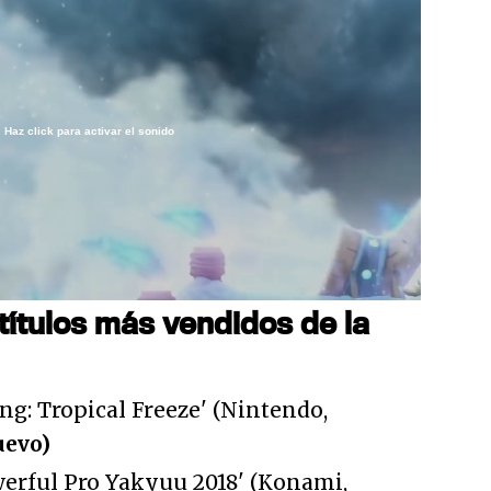
Haz click para activar el sonido
/
títulos más vendidos de la
g: Tropical Freeze' (Nintendo,
uevo)
werful Pro Yakyuu 2018' (Konami,