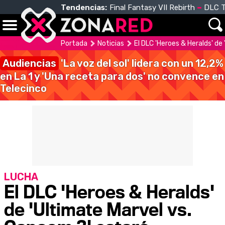
Tendencias:
Final Fantasy VII Rebirth
DLC T
Portada
Noticias
El DLC 'Heroes & Heralds' de
Audiencias
'La voz del sol' lidera con un 12,2%
en La 1 y 'Una receta para dos' no convence en
Telecinco
LUCHA
El DLC 'Heroes & Heralds'
de 'Ultimate Marvel vs.