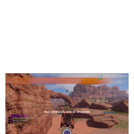
Haz click para activar el sonido
Loaded
:
30.62%
/
Unmute