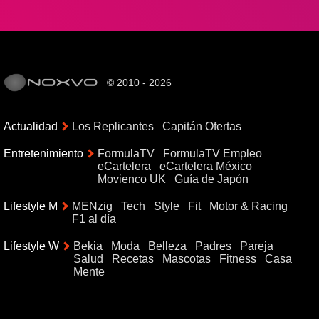
© 2010 - 2026
Actualidad
Los Replicantes
Capitán Ofertas
Entretenimiento
FormulaTV
FormulaTV Empleo
eCartelera
eCartelera México
Movienco UK
Guía de Japón
Lifestyle M
MENzig
Tech
Style
Fit
Motor & Racing
F1 al día
Lifestyle W
Bekia
Moda
Belleza
Padres
Pareja
Salud
Recetas
Mascotas
Fitness
Casa
Mente