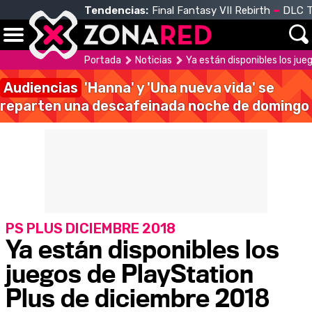
Tendencias:
Final Fantasy VII Rebirth
DLC T
Portada
Noticias
Ya están disponibles los ju
Audiencias
'Hanna' y 'Una nueva vida' se
reparten una descafeinada noche de domingo
PS PLUS DICIEMBRE 2018
Ya están disponibles los
juegos de PlayStation
Plus de diciembre 2018