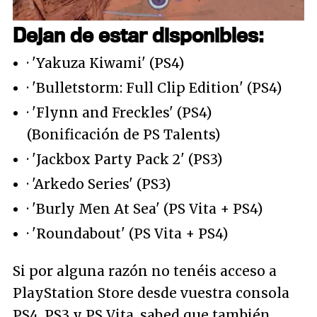
Dejan de estar disponibles:
· 'Yakuza Kiwami' (PS4)
· 'Bulletstorm: Full Clip Edition' (PS4)
· 'Flynn and Freckles' (PS4)
(Bonificación de PS Talents)
· 'Jackbox Party Pack 2' (PS3)
· 'Arkedo Series' (PS3)
· 'Burly Men At Sea' (PS Vita + PS4)
· 'Roundabout' (PS Vita + PS4)
Si por alguna razón no tenéis acceso a
PlayStation Store desde vuestra consola
PS4, PS3 y PS Vita, sabed que también