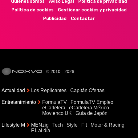
Quiénes somos
Aviso Legal
Política de privacidad
Política de cookies
Gestionar cookies y privacidad
Publicidad
Contactar
© 2010 - 2026
Actualidad
Los Replicantes
Capitán Ofertas
Entretenimiento
FormulaTV
FormulaTV Empleo
eCartelera
eCartelera México
Movienco UK
Guía de Japón
Lifestyle M
MENzig
Tech
Style
Fit
Motor & Racing
F1 al día