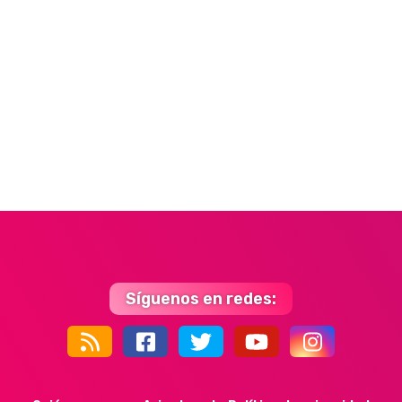
Síguenos en redes:
44k
9k
35k
352