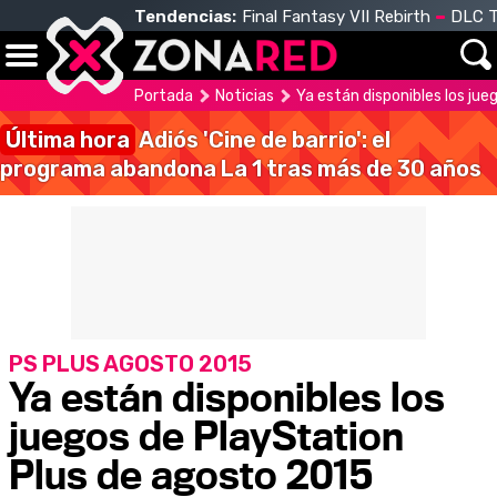
Tendencias:
Final Fantasy VII Rebirth
DLC T
Portada
Noticias
Ya están disponibles los ju
Última hora
Adiós 'Cine de barrio': el
programa abandona La 1 tras más de 30 años
PS PLUS AGOSTO 2015
Ya están disponibles los
juegos de PlayStation
Plus de agosto 2015