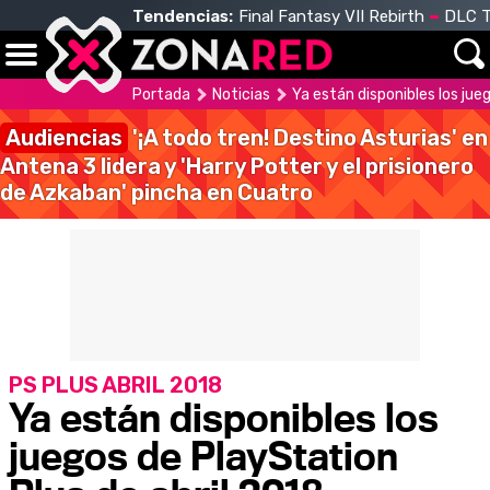
Tendencias:
Final Fantasy VII Rebirth
DLC T
Portada
Noticias
Ya están disponibles los jue
Audiencias
'¡A todo tren! Destino Asturias' en
Antena 3 lidera y 'Harry Potter y el prisionero
de Azkaban' pincha en Cuatro
PS PLUS ABRIL 2018
Ya están disponibles los
juegos de PlayStation