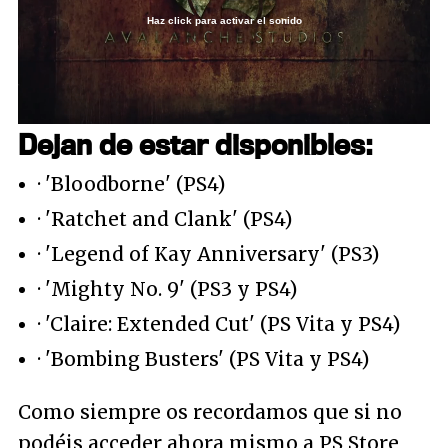
Haz click para activar el sonido
Loaded
:
34.13%
/
Unmute
Dejan de estar disponibles:
· 'Bloodborne' (PS4)
· 'Ratchet and Clank' (PS4)
· 'Legend of Kay Anniversary' (PS3)
· 'Mighty No. 9' (PS3 y PS4)
· 'Claire: Extended Cut' (PS Vita y PS4)
· 'Bombing Busters' (PS Vita y PS4)
Como siempre os recordamos que si no
podéis acceder ahora mismo a PS Store