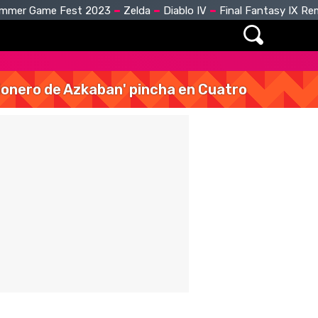
mmer Game Fest 2023
Zelda
Diablo IV
Final Fantasy IX R
isionero de Azkaban' pincha en Cuatro