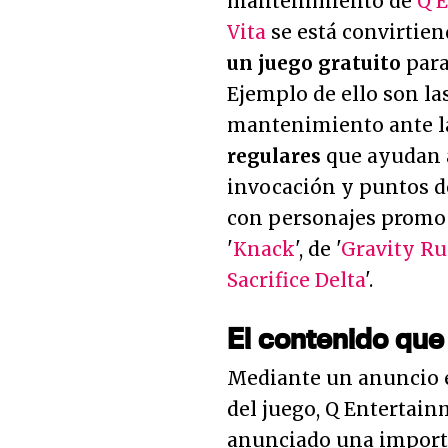
mantenimiento de
Q 
Vita
se está convirtie
un juego gratuito
para
Ejemplo de ello son la
mantenimiento ante las
regulares
que ayudan a
invocación y puntos de
con personajes promoc
'
Knack
', de '
Gravity R
Sacrifice Delta
'.
El contenido que
Mediante un anuncio en
del juego, Q Entertai
anunciado una importa