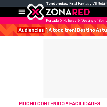
Tendencias:
Final Fantasy VII Rebir
Portada
Noticias
'Destiny of Spiri
Audiencias
'¡A todo tren! Destino Astu
MUCHO CONTENIDO Y FACILIDADES