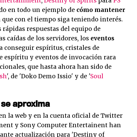
Entertainment
,
Destiny of Spirits
para
PS
ndo en todo un ejemplo de
cómo mantener
 que con el tiempo siga teniendo interés.
s rápidas respuestas del equipo de
 caídas de los servidores, los
eventos
 conseguir espíritus, cristales de
 espíritu y eventos de invocación rara
ionales, que hasta ahora han sido de
ush
', de 'Doko Demo Issio' y de '
Soul
 se aproxima
 la web y en la cuenta oficial de Twitter
nment y Sony Computer Entertainent han
nte actualización para 'Destiny of