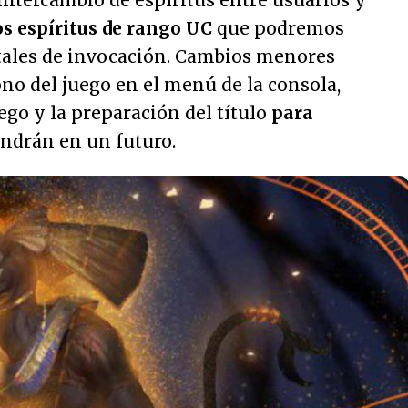
 intercambio de espíritus entre usuarios y
os espíritus de rango UC
que podremos
tales de invocación. Cambios menores
ono del juego en el menú de la consola,
uego y la preparación del título
para
ndrán en un futuro.