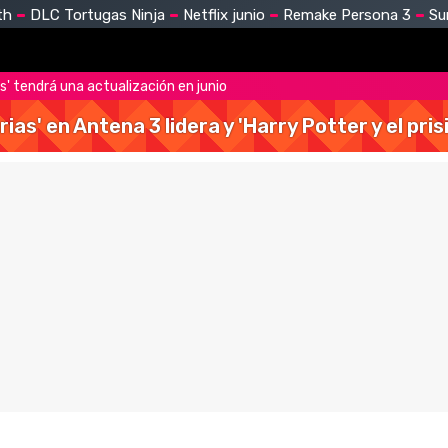
th
DLC Tortugas Ninja
Netflix junio
Remake Persona 3
Su
ts' tendrá una actualización en junio
rias' en Antena 3 lidera y 'Harry Potter y el pr