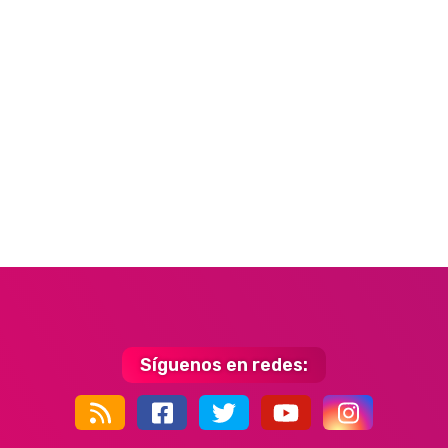
Síguenos en redes:
44k
9k
35k
352