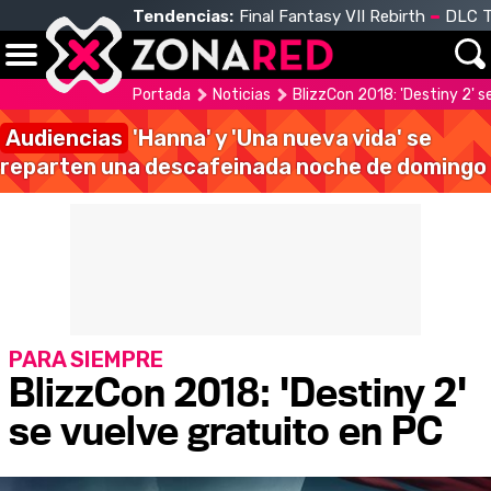
Tendencias:
Final Fantasy VII Rebirth
DLC T
Portada
Noticias
BlizzCon 2018: 'Destiny 2' s
Audiencias
'Hanna' y 'Una nueva vida' se
reparten una descafeinada noche de domingo
PARA SIEMPRE
BlizzCon 2018: 'Destiny 2'
se vuelve gratuito en PC