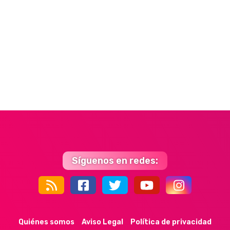
Síguenos en redes:
44k
9k
35k
352
Quiénes somos
Aviso Legal
Política de privacidad