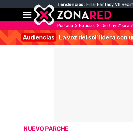
Tendencias:
Final Fantasy VII Rebir
Portada
Noticias
'Destiny 2' se act
Audiencias
'La voz del sol' lidera con
NUEVO PARCHE