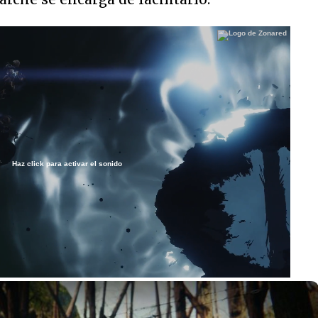
Haz click para activar el sonido
Loaded
:
100.00%
/