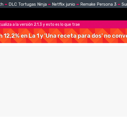
th
DLC Tortugas Ninja
Netflix junio
Remake Persona 3
Su
ualiza a la versión 2.1.3 y esto es lo que trae
 un 12,2% en La 1 y 'Una receta para dos' no con