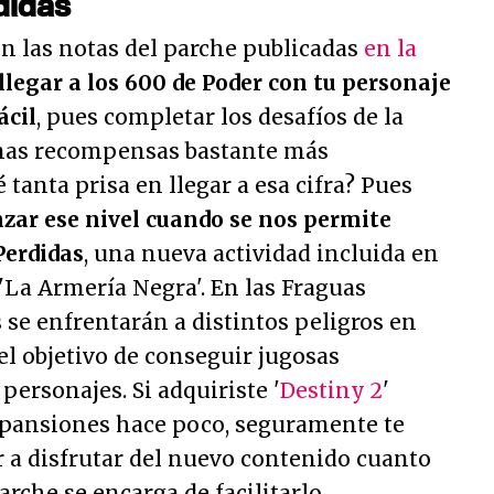
didas
en las notas del parche publicadas
en la
llegar a los 600 de Poder con tu personaje
ácil
, pues completar los desafíos de la
unas recompensas bastante más
 tanta prisa en llegar a esa cifra? Pues
anzar ese nivel cuando se nos permite
Perdidas
, una nueva actividad incluida en
'La Armería Negra'. En las Fraguas
s se enfrentarán a distintos peligros en
 el objetivo de conseguir jugosas
ersonajes. Si adquiriste '
Destiny 2
'
xpansiones hace poco, seguramente te
r a disfrutar del nuevo contenido cuanto
parche se encarga de facilitarlo.