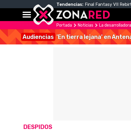
Tendencias:
Final Fantasy VII Rebir
Portada
Noticias
La desarrolladora
Audiencias
'En tierra lejana' en Anten
DESPIDOS