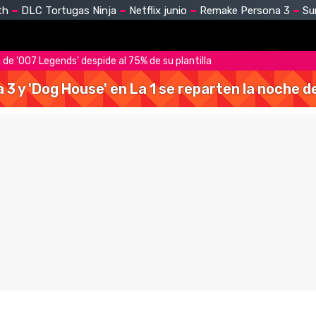
th
DLC Tortugas Ninja
Netflix junio
Remake Persona 3
Su
 de '007 Legends' despide al 75% de su plantilla
a 3 y 'Dog House' en La 1 se reparten la noche 