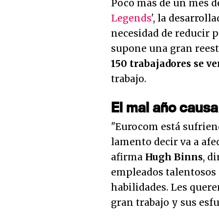
Poco más de un mes de
Legends
', la desarroll
necesidad de reducir p
supone una gran reest
150 trabajadores se ve
trabajo.
El mal año causa
"
Eurocom está sufrien
lamento decir va a afe
afirma
Hugh Binns
, d
empleados talentosos
habilidades. Les quere
gran trabajo y sus esf