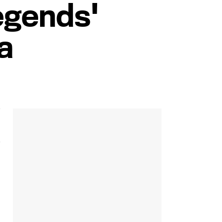
egends'
a