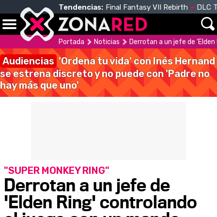
Tendencias:
Final Fantasy VII Rebirth
DLC T
Portada
Noticias
Derrotan a un jefe de 'Elde
Audiencias
'Ordena tu vida' con Inés Hernand
se estrena discreto y no puede con 'Padre no
hay más que uno'
"SUPER MONKEY RING"
Derrotan a un jefe de
'Elden Ring' controlando