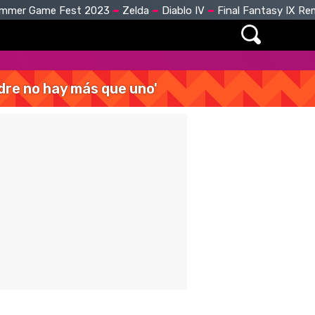
mmer Game Fest 2023
Zelda
Diablo IV
Final Fantasy IX R
dre no hay más que uno'