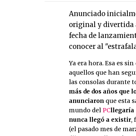
Anunciado inicialme
original y divertida
fecha de lanzamien
conocer al "estrafala
Ya era hora. Esa es si
aquellos que han segui
las consolas durante 
más de dos años que l
anunciaron
que esta s
mundo del
PC
llegaría
nunca llegó a existir
,
(el pasado mes de mar