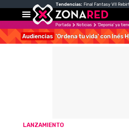
Tendencias:
Final Fantasy VII Rebir
Portada
Noticias
'Deponia' ya tie
Audiencias
'Ordena tu vida' con Inés 
LANZAMIENTO