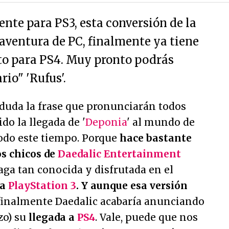
nte para PS3, esta conversión de la
 aventura de PC, finalmente ya tiene
to para PS4. Muy pronto podrás
rio" 'Rufus'.
n duda la frase que pronunciarán todos
do la llegada de '
Deponia
' al mundo de
todo este tiempo. Porque
hace bastante
os chicos de
Daedalic Entertainment
aga tan conocida y disfrutada en el
 a
PlayStation 3
. Y aunque esa versión
 finalmente Daedalic acabaría anunciando
zo) su
llegada a
PS4
. Vale, puede que nos