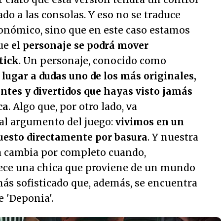
o a las consolas. Y eso no se traduce
gonómico, sino que en este caso estamos
que
el personaje se podrá mover
tick
. Un personaje, conocido como
n lugar a dudas uno de los más originales,
antes y divertidos que hayas visto jamás
ca
. Algo que, por otro lado, va
al argumento del juego:
vivimos en un
esto directamente por basura
. Y nuestra
da cambia por completo cuando,
ece una chica que proviene de un mundo
ás sofisticado que, además, se encuentra
e 'Deponia'.