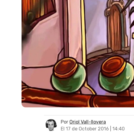
Por
Oriol Vall-llovera
El 17 de October 2016 | 14:40