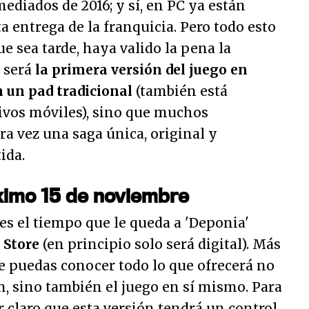
mediados de 2016; y sí, en PC ya están
a entrega de la franquicia. Pero todo esto
e sea tarde, haya valido la pena la
o será
la primera versión del juego en
n un pad tradicional
(también está
tivos móviles), sino que muchos
a vez una saga única, original y
ida.
óximo 15 de noviembre
s el tiempo que le queda a 'Deponia'
a Store
(en principio solo será digital). Más
e puedas conocer todo lo que ofrecerá no
n, sino también el juego en sí mismo. Para
 claro que esta versión tendrá un control