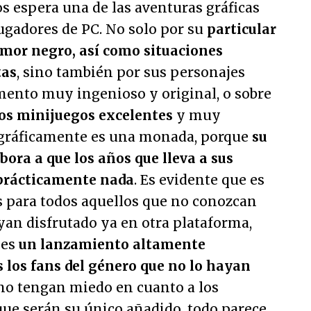
s espera una de las aventuras gráficas
ugadores de PC. No solo por su
particular
umor negro, así como situaciones
tas
, sino también por sus personajes
mento muy ingenioso y original, o sobre
nos minijuegos excelentes
y muy
 gráficamente es una monada, porque
su
bora a que los años que lleva a sus
 prácticamente nada
. Es evidente que es
s para todos aquellos que no conozcan
ayan disfrutado ya en otra plataforma,
 es
un lanzamiento altamente
 los fans del género que no lo hayan
 no tengan miedo en cuanto a los
que serán su único añadido, todo parece