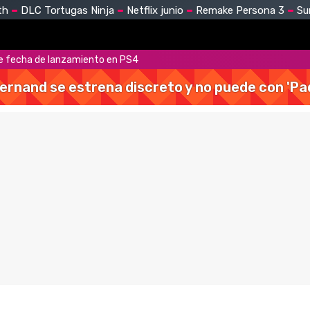
th
DLC Tortugas Ninja
Netflix junio
Remake Persona 3
Su
ne fecha de lanzamiento en PS4
Hernand se estrena discreto y no puede con 'Pa