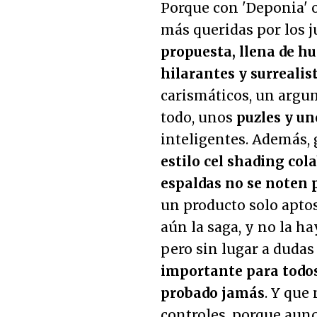
Porque con 'Deponia' o
más queridas por los j
propuesta, llena de h
hilarantes y surrealis
carismáticos, un argu
todo, unos
puzles y u
inteligentes. Además,
estilo cel shading cola
espaldas no se noten
un producto solo apto
aún la saga, y no la h
pero sin lugar a dudas
importante para todos
probado jamás
. Y que
controles, porque aun