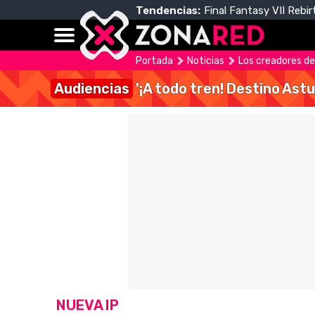
Tendencias:
Final Fantasy VII Rebir
Portada
Noticias
Los creadores de
Audiencias
'¡A todo tren! Destino Astu
NUEVA IP