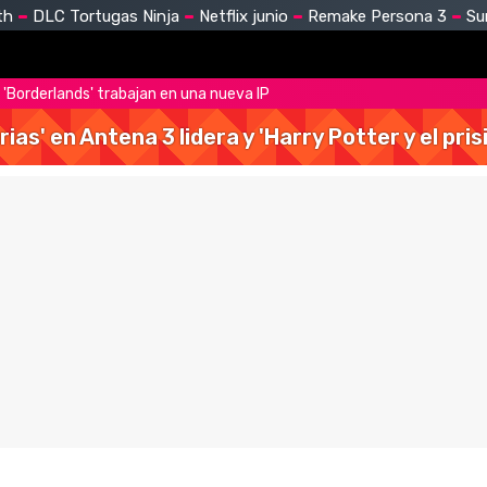
th
DLC Tortugas Ninja
Netflix junio
Remake Persona 3
Su
 'Borderlands' trabajan en una nueva IP
rias' en Antena 3 lidera y 'Harry Potter y el pr