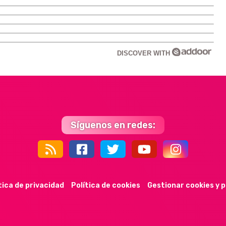
DISCOVER WITH
Síguenos en redes:
44k
9k
35k
352
tica de privacidad
Política de cookies
Gestionar cookies y 