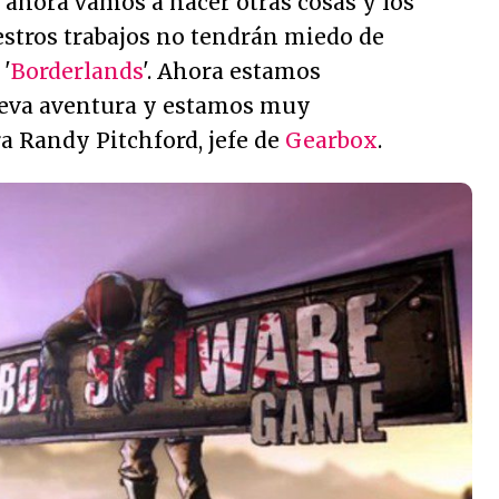
e ahora vamos a hacer otras cosas y los
estros trabajos no tendrán miedo de
 '
Borderlands
'. Ahora estamos
eva aventura y estamos muy
a Randy Pitchford, jefe de
Gearbox
.