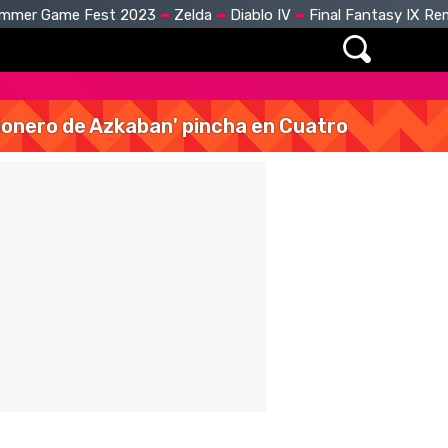
mmer Game Fest 2023
Zelda
Diablo IV
Final Fantasy IX R
isionero de Azkaban' pincha en Cuatro