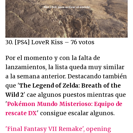
Haz click para activar el sonido
Loaded
:
13.43%
/
Unmute
30. [PS4] LoveR Kiss – 76 votos
Por el momento y con la falta de
lanzamientos, la lista queda muy similar
a la semana anterior. Destacando también
que '
The Legend of Zelda: Breath of the
Wild 2
' cae algunos puestos mientras que
'
Pokémon Mundo Misterioso: Equipo de
rescate DX
' consigue escalar algunos.
'Final Fantasy VII Remake', opening