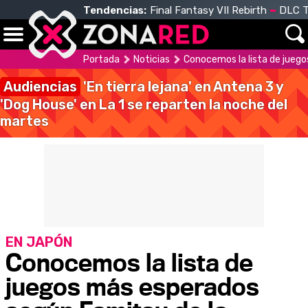
Tendencias:
Final Fantasy VII Rebirth
DLC T
Portada
Noticias
Conocemos la lista de jueg
Audiencias
'En tierra lejana' en Antena 3 y
'Dog House' en La 1 se reparten la noche del
martes
EN JAPÓN
Conocemos la lista de
juegos más esperados