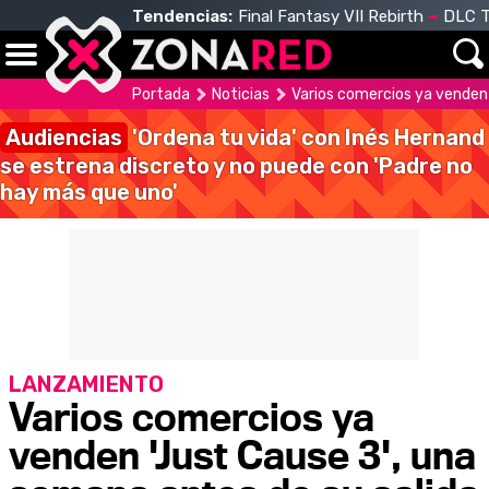
Tendencias:
Final Fantasy VII Rebirth
DLC T
Portada
Noticias
Varios comercios ya venden 
Audiencias
'Ordena tu vida' con Inés Hernand
se estrena discreto y no puede con 'Padre no
hay más que uno'
LANZAMIENTO
Varios comercios ya
venden 'Just Cause 3', una