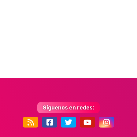
Síguenos en redes:
44k
9k
35k
352